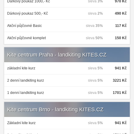
Dárkový poukaz 1000,- Kč
sleva
3%
970 Kč
Dárkový poukaz 500,- Kč
sleva
2%
490 Kč
Akční půjčovné Basic
sleva
35%
117 Kč
Akční půjčovné komplet
sleva
50%
150 Kč
Kite centrum Praha - landkiting KITES.CZ
základní kite kurz
sleva
5%
941 Kč
2 denní landkiting kurz
sleva
5%
3221 Kč
1 denní landkiting kurz
sleva
5%
1701 Kč
Kite centrum Brno - landkiting KITES.CZ
Základní kite kurz
sleva
5%
941 Kč