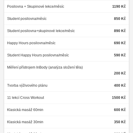
Posilovna + Skupinové lekce/měsíc
1190 Kč
Student posilovna/měsíc
850 Kč
Student posilovna+skupinové lekce/měsíc
890 Kč
Happy Hours posilovna/měsíc
690 Kč
Student Happy Hours posilovna/měsíc
590 Kč
Měření přístrojem InBody (analýza složení těla)
200 Kč
Tvorba výživového plánu
400 Kč
11 lekcí Cross Workout
1500 Kč
Klasická masáž 60min
600 Kč
Klasická masáž 30min
350 Kč