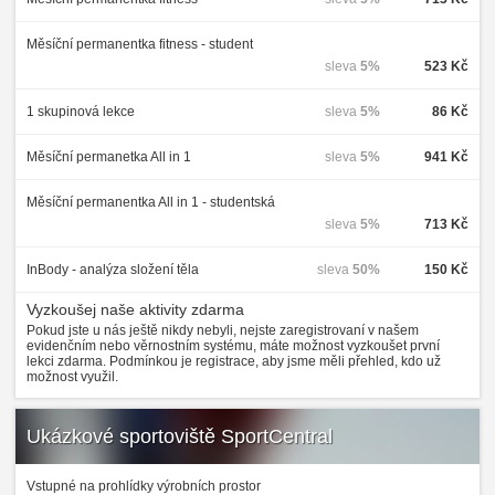
Měsíční permanentka fitness - student
sleva
5%
523 Kč
1 skupinová lekce
sleva
5%
86 Kč
Měsíční permanetka All in 1
sleva
5%
941 Kč
Měsíční permanentka All in 1 - studentská
sleva
5%
713 Kč
InBody - analýza složení těla
sleva
50%
150 Kč
Vyzkoušej naše aktivity zdarma
Pokud jste u nás ještě nikdy nebyli, nejste zaregistrovaní v našem
evidenčním nebo věrnostním systému, máte možnost vyzkoušet první
lekci zdarma. Podmínkou je registrace, aby jsme měli přehled, kdo už
možnost využil.
Ukázkové sportoviště SportCentral
Vstupné na prohlídky výrobních prostor