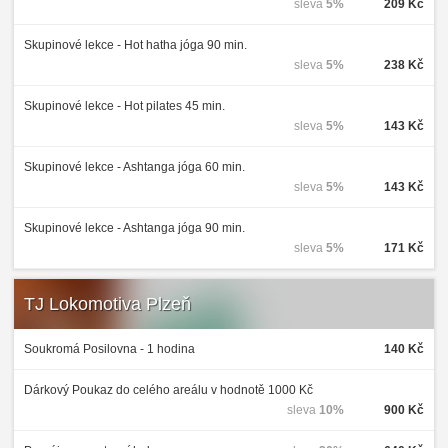
sleva
5%
209 Kč
Skupinové lekce - Hot hatha jóga 90 min.
sleva
5%
238 Kč
Skupinové lekce - Hot pilates 45 min.
sleva
5%
143 Kč
Skupinové lekce - Ashtanga jóga 60 min.
sleva
5%
143 Kč
Skupinové lekce - Ashtanga jóga 90 min.
sleva
5%
171 Kč
TJ Lokomotiva Plzeň
Soukromá Posilovna - 1 hodina
140 Kč
Dárkový Poukaz do celého areálu v hodnotě 1000 Kč
sleva
10%
900 Kč