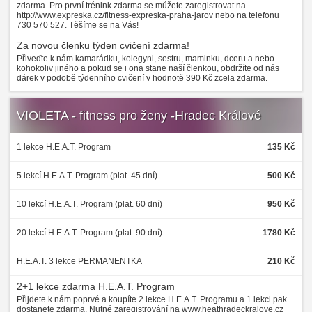
zdarma. Pro první trénink zdarma se můžete zaregistrovat na
http://www.expreska.cz/fitness-expreska-praha-jarov nebo na telefonu
730 570 527. Těšíme se na Vás!
Za novou členku týden cvičení zdarma!
Přiveďte k nám kamarádku, kolegyni, sestru, maminku, dceru a nebo
kohokoliv jiného a pokud se i ona stane naší členkou, obdržíte od nás
dárek v podobě týdenního cvičení v hodnotě 390 Kč zcela zdarma.
VIOLETA - fitness pro ženy -Hradec Králové
1 lekce H.E.A.T. Program
135 Kč
5 lekcí H.E.A.T. Program (plat. 45 dní)
500 Kč
10 lekcí H.E.A.T. Program (plat. 60 dní)
950 Kč
20 lekcí H.E.A.T. Program (plat. 90 dní)
1780 Kč
H.E.A.T. 3 lekce PERMANENTKA
210 Kč
2+1 lekce zdarma H.E.A.T. Program
Přijdete k nám poprvé a koupíte 2 lekce H.E.A.T. Programu a 1 lekci pak
dostanete zdarma. Nutné zaregistrování na www.heathradeckralove.cz