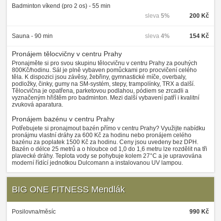
Badminton víkend (pro 2 os) - 55 min
sleva
5%
200 Kč
Sauna - 90 min
sleva
4%
154 Kč
Pronájem tělocvičny v centru Prahy
Pronajměte si pro svou skupinu tělocvičnu v centru Prahy za pouhých
800Kč/hodinu. Sál je plně vybaven pomůckami pro procvičení celého
těla. K dispozici jsou závěsy, žebřiny, gymnastické míče, overbaly,
podložky, činky, gumy na SM-systém, stepy, trampolínky, TRX a další.
Tělocvična je opatřena, parketovou podlahou, pódiem se zrcadli a
vyznačeným hřištěm pro badminton. Mezi další vybavení patří i kvalitní
zvuková aparatura.
Pronájem bazénu v centru Prahy
Potřebujete si pronajmout bazén přímo v centru Prahy? Využijte nabídku
pronájmu vlastní dráhy za 600 Kč za hodinu nebo pronájem celého
bazénu za poplatek 1500 Kč za hodinu. Ceny jsou uvedeny bez DPH.
Bazén o délce 25 metrů a o hloubce od 1,0 do 1,6 metru lze rozdělit na tři
plavecké dráhy. Teplota vody se pohybuje kolem 27°C a je upravována
moderní řídící jednotkou Dulcomann a instalovanou UV lampou.
BIG ONE FITNESS Mendlák
Posilovna/měsíc
990 Kč