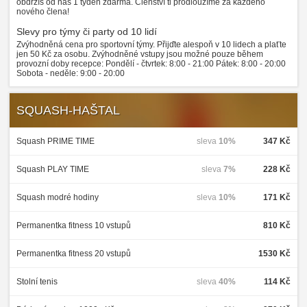
obdržíš od nás 1 týden zdarma. Členství ti prodloužíme za každého
nového člena!
Slevy pro týmy či party od 10 lidí
Zvýhodněná cena pro sportovní týmy. Přijďte alespoň v 10 lidech a plaťte
jen 50 Kč za osobu. Zvýhodněné vstupy jsou možné pouze během
provozní doby recepce: Pondělí - čtvrtek: 8:00 - 21:00 Pátek: 8:00 - 20:00
Sobota - neděle: 9:00 - 20:00
SQUASH-HAŠTAL
Squash PRIME TIME
sleva
10%
347 Kč
Squash PLAY TIME
sleva
7%
228 Kč
Squash modré hodiny
sleva
10%
171 Kč
Permanentka fitness 10 vstupů
810 Kč
Permanentka fitness 20 vstupů
1530 Kč
Stolní tenis
sleva
40%
114 Kč