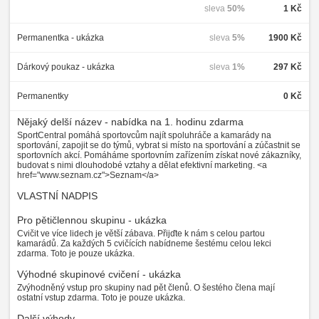
sleva
50%
1 Kč
Permanentka - ukázka
sleva
5%
1900 Kč
Dárkový poukaz - ukázka
sleva
1%
297 Kč
Permanentky
0 Kč
Nějaký delší název - nabídka na 1. hodinu zdarma
SportCentral pomáhá sportovcům najít spoluhráče a kamarády na
sportování, zapojit se do týmů, vybrat si místo na sportování a zúčastnit se
sportovních akcí. Pomáháme sportovním zařízením získat nové zákazníky,
budovat s nimi dlouhodobé vztahy a dělat efektivní marketing. <a
href="www.seznam.cz">Seznam</a>
VLASTNÍ NADPIS
Pro pětičlennou skupinu - ukázka
Cvičit ve více lidech je větší zábava. Přijďte k nám s celou partou
kamarádů. Za každých 5 cvičících nabídneme šestému celou lekci
zdarma. Toto je pouze ukázka.
Výhodné skupinové cvičení - ukázka
Zvýhodněný vstup pro skupiny nad pět členů. O šestého člena mají
ostatní vstup zdarma. Toto je pouze ukázka.
Další výhody