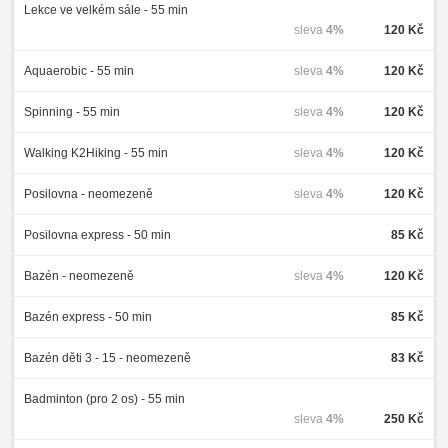
Lekce ve velkém sále - 55 min
sleva
4%
120 Kč
Aquaerobic - 55 min
sleva
4%
120 Kč
Spinning - 55 min
sleva
4%
120 Kč
Walking K2Hiking - 55 min
sleva
4%
120 Kč
Posilovna - neomezeně
sleva
4%
120 Kč
Posilovna express - 50 min
85 Kč
Bazén - neomezeně
sleva
4%
120 Kč
Bazén express - 50 min
85 Kč
Bazén děti 3 - 15 - neomezeně
83 Kč
Badminton (pro 2 os) - 55 min
sleva
4%
250 Kč