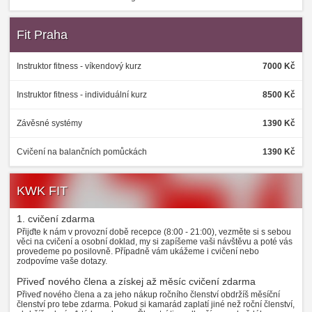
Fit Praha
Instruktor fitness - víkendový kurz
7000 Kč
Instruktor fitness - individuální kurz
8500 Kč
Závěsné systémy
1390 Kč
Cvičení na balančních pomůckách
1390 Kč
KWK FIT
1. cvičení zdarma
Přijďte k nám v provozní době recepce (8:00 - 21:00), vezměte si s sebou
věci na cvičení a osobní doklad, my si zapíšeme vaši návštěvu a poté vás
provedeme po posilovně. Případně vám ukážeme i cvičení nebo
zodpovíme vaše dotazy.
Přiveď nového člena a získej až měsíc cvičení zdarma
Přiveď nového člena a za jeho nákup ročního členství obdržíš měsíční
členství pro tebe zdarma. Pokud si kamarád zaplatí jiné než roční členství,