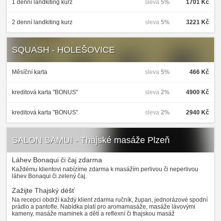
1 denní landkiting kurz
sleva
5%
1701 Kč
2 denní landkiting kurz
sleva
5%
3221 Kč
SQUASH - HOLEŠOVICE
Měsíční karta
sleva
5%
466 Kč
kreditová karta "BONUS"
sleva
2%
4900 Kč
kreditová karta "BONUS"
sleva
2%
2940 Kč
SALON SAMUI - Thajské masáže Plzeň
Láhev Bonaqui či čaj zdarma
Každému klientovi nabízíme zdarma k masážím perlivou či neperlivou
láhev Bonaqui či zelený čaj.
Zažijte Thajský déšť
Na recepci obdrží každý klient zdarma ručník, župan, jednorázové spodní
prádlo a pantofle. Nabídka platí pro aromamasáže, masáže lávovými
kameny, masáže maminek a dětí a reflexní či thajskou masáž