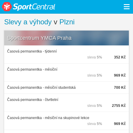
≡
Slevy a výhody
v
Plzni
Sportcentrum YMCA Praha
Časová permanentka - týdenní
sleva
5%
352 Kč
Časová permanentka - měsíční
sleva
5%
969 Kč
Časová permanentka - měsíční studentská
700 Kč
Časová permanentka - čtvrtletní
sleva
5%
2755 Kč
Časová permanentka - měsíční na skupinové lekce
sleva
5%
969 Kč