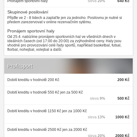
Pronájem sportovní haly
sleva
20%
640 Kč
Skupinové posilování
Přijďte ve 2 - 8 lidech a zaplaťte jen za jednoho. Posilovnu je nutné si
předem zarezervovat v online rezervačním sytému.
Pronájem sportovní haly
Od 25.4. nabízíme pronájem sportovních hal ve všedních dnech v
ideálních časech (od 17:00 do 20:00) za zvýhodněné ceny. Haly jsou
vhodné pro provozování celé řady sportů, například basketbal, futsal,
florbal, nohejbal, volejbal a další.
Profitsport
Dobití kreditu v hodnotě 200 Kč
200 Kč
Dobití kreditu v hodnotě 550 Kč jen za 500 Kč
sleva
9%
500 Kč
Dobití kreditu v hodnotě 1150 Kč jen za 1000 Kč
sleva
13%
1000 Kč
Dobití kreditu v hodnotě 2500 Kč jen za 2000 Kč
sleva
20%
2000 Kč