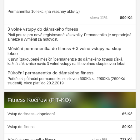
Permanentka 10 lekcí (na všechny aktivity)
sleva
11%
800 Kč
3 volné vstupy do dámského fitness
Platí pouze pro nově registrované zákazníky. Permanentka je neprodejná
a nelze ji vyměnit za hotovost.
Měsíční permanentka do fitness + 3 volné vstupy na skup.
lekce
K první zakoupené měsíční permanentce do dámského fitness získá
každá zákaznice navíc 3 volné vstupy na libovolnou skupinovou lekci
Půlroční permanentka do dámského fitness
Pořiďte si půlroční permanentku se slevou 600Kč za 2900Kč (2600Kč
studenti). Akce platí do 20.2.2019
Fitness Kočířovi (FIT-KO)
Vstup do fitness - dopolední
65 Kč
Vstup do fitness
80 Kč
Měsíční permanentka fitness
sleva
5%
713 Kč