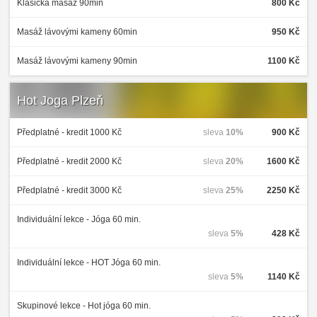
Klasická masáž 90min
800 Kč
Masáž lávovými kameny 60min
950 Kč
Masáž lávovými kameny 90min
1100 Kč
Hot Joga Plzeň
Předplatné - kredit 1000 Kč
sleva
10%
900 Kč
Předplatné - kredit 2000 Kč
sleva
20%
1600 Kč
Předplatné - kredit 3000 Kč
sleva
25%
2250 Kč
Individuální lekce - Jóga 60 min.
sleva
5%
428 Kč
Individuální lekce - HOT Jóga 60 min.
sleva
5%
1140 Kč
Skupinové lekce - Hot jóga 60 min.