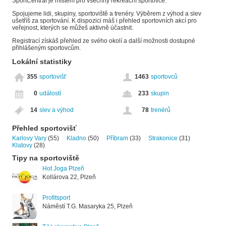
SportCentral je místem pro všechny rekreační sportovce.
Spojujeme lidi, skupiny, sportoviště a trenéry. Výběrem z výhod a slev
ušetříš za sportování. K dispozici máš i přehled sportovních akcí pro
veřejnost, kterých se můžeš aktivně účastnit.
Registrací získáš přehled ze svého okolí a další možnosti dostupné
přihlášeným sportovcům.
Lokální statistiky
355
sportovišť
1463
sportovců
0
událostí
233
skupin
14
slev a výhod
78
trenérů
Přehled sportovišť
Karlovy Vary
(55)
Kladno
(50)
Příbram
(33)
Strakonice
(31)
Klatovy
(28)
Tipy na sportoviště
Hot Joga Plzeň
Kollárova 22, Plzeň
Profitsport
Náměstí T.G. Masaryka 25, Plzeň