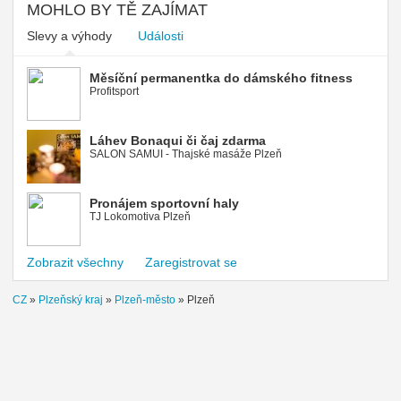
MOHLO BY TĚ ZAJÍMAT
Slevy a výhody
Události
Měsíční permanentka do dámského fitness
Profitsport
Láhev Bonaqui či čaj zdarma
SALON SAMUI - Thajské masáže Plzeň
Pronájem sportovní haly
TJ Lokomotiva Plzeň
Zobrazit všechny
Zaregistrovat se
CZ
»
Plzeňský kraj
»
Plzeň-město
»
Plzeň