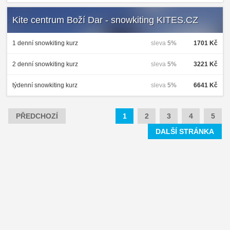
Kite centrum Boží Dar - snowkiting KITES.CZ
1 denní snowkiting kurz
sleva
5%
1701 Kč
2 denní snowkiting kurz
sleva
5%
3221 Kč
týdenní snowkiting kurz
sleva
5%
6641 Kč
PŘEDCHOZÍ
1
2
3
4
5
DALŠÍ STRÁNKA