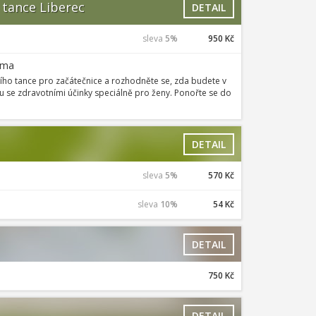
 tance Liberec
DETAIL
sleva
5%
950 Kč
rma
lního tance pro začátečnice a rozhodněte se, zda budete v
se zdravotními účinky speciálně pro ženy. Ponořte se do
DETAIL
sleva
5%
570 Kč
sleva
10%
54 Kč
DETAIL
750 Kč
DETAIL