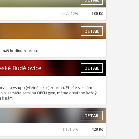
sleva
10%
630 Kč
DETAIL
 a máš hodinu zdarma.
eské Budějovice
DETAIL
rvního vstupu (včetně lekce) zdarma. Přijďte si k nám
ebo si zacvičte sami na OPEN gym, máme otevřeno každý
e k nám!
DETAIL
sleva
5%
428 Kč