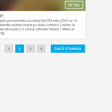
DETAIL
ga
píte permanentku na cvičení PILATES nebo JÓGY na 10
manentku můžete čerpat po dobu 2 měsíců. Cvičíme 2x
w.rskrouzek.cz V ceně je zahrnuto hlídání 1 dítěte ve
OTNÉ
1
2
3
4
DALŠÍ STRÁNKA