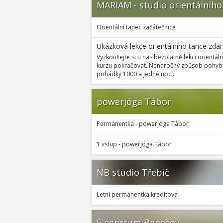
MARIAM - studio orientálního
Orientální tanec začátečnice
Ukázková lekce orientálního tance zda
Vyzkoušejte si u nás bezplatně lekci orientá
kurzu pokračovat. Nenáročný způsob pohybu 
pohádky 1000 a jedné noci.
powerjóga Tábor
Permanentka - powerjóga Tábor
1 vstup - powerjóga Tábor
NB studio Třebíč
Letní permanentka kreditová
S-centrum Benešov