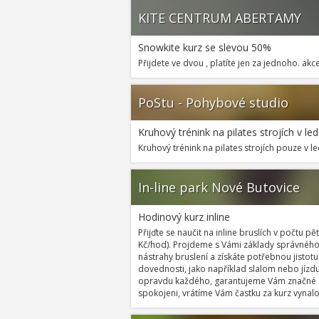
KITE CENTRUM ABERTAMY
Snowkite kurz se slevou 50%
Přijdete ve dvou , platíte jen za jednoho. ak
PoStu - Pohybové studio
Kruhový trénink na pilates strojích v le
Kruhový trénink na pilates strojích pouze v le
In-line park Nové Butovice
Hodinový kurz inline
Přijďte se naučit na inline bruslích v počtu pě
Kč/hod). Projdeme s Vámi základy správného p
nástrahy bruslení a získáte potřebnou jistotu 
dovednosti, jako například slalom nebo jízdu
opravdu každého, garantujeme Vám značné zl
spokojeni, vrátíme Vám častku za kurz vynal