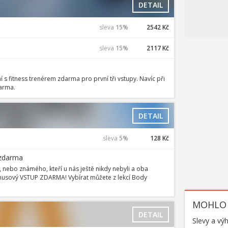
DETAIL
sleva
15%
2542 Kč
sleva
15%
2117 Kč
ní s fitness trenérem zdarma pro první tři vstupy. Navíc při
darma.
DETAIL
sleva
5%
128 Kč
 zdarma
 nebo známého, kteří u nás ještě nikdy nebyli a oba
nusový VSTUP ZDARMA! Vybírat můžete z lekcí Body
MOHLO 
DETAIL
Slevy a vý