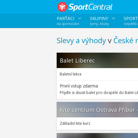
PARŤÁCI
SKUPINY
SPORT
na sportování
týmy, kluby
největší
Slevy a výhody
v
České r
Balet Liberec
Baletní lekce
První vstup zdarma
Přijďte si zkusit balet pro dospělé do Balet L
Kite centrum Ostrava Příbor -
Základní kite kurz