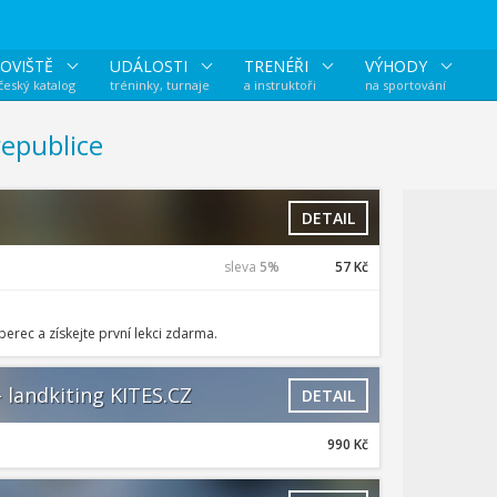
OVIŠTĚ
UDÁLOSTI
TRENÉŘI
VÝHODY
 český katalog
tréninky, turnaje
a instruktoři
na sportování
epublice
DETAIL
sleva
5%
57 Kč
iberec a získejte první lekci zdarma.
 landkiting KITES.CZ
DETAIL
990 Kč