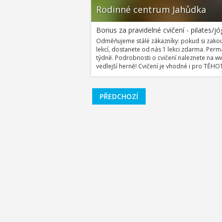
Rodinné centrum Jahůdka
Bonus za pravidelné cvičení - pilates/jó
Odměňujeme stálé zákazníky: pokud si zakou
lekcí, dostanete od nás 1 lekci zdarma. Per
týdně. Podrobnosti o cvičení naleznete na ww
vedlejší herně! Cvičení je vhodné i pro TĚH
PŘEDCHOZÍ