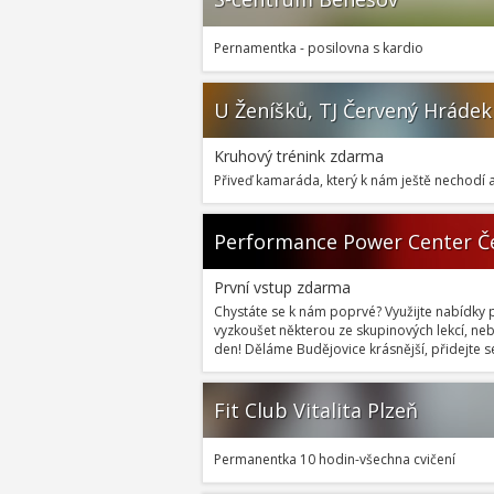
Pernamentka - posilovna s kardio
U Ženíšků, TJ Červený Hrádek
Kruhový trénink zdarma
Přiveď kamaráda, který k nám ještě nechodí
Performance Power Center Č
První vstup zdarma
Chystáte se k nám poprvé? Využijte nabídky p
vyzkoušet některou ze skupinových lekcí, n
den! Děláme Budějovice krásnější, přidejte s
Fit Club Vitalita Plzeň
Permanentka 10 hodin-všechna cvičení