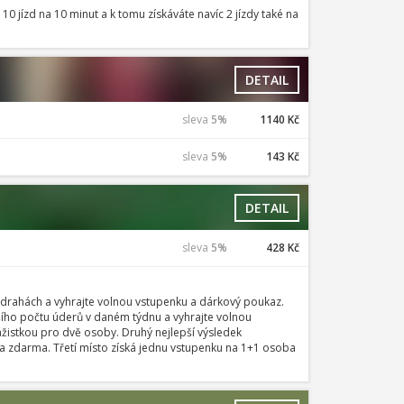
10 jízd na 10 minut a k tomu získáváte navíc 2 jízdy také na
DETAIL
sleva
5%
1140 Kč
sleva
5%
143 Kč
DETAIL
sleva
5%
428 Kč
 drahách a vyhrajte volnou vstupenku a dárkový poukaz.
žšího počtu úderů v daném týdnu a vyhrajte volnou
žistkou pro dvě osoby. Druhý nejlepší výsledek
darma. Třetí místo získá jednu vstupenku na 1+1 osoba