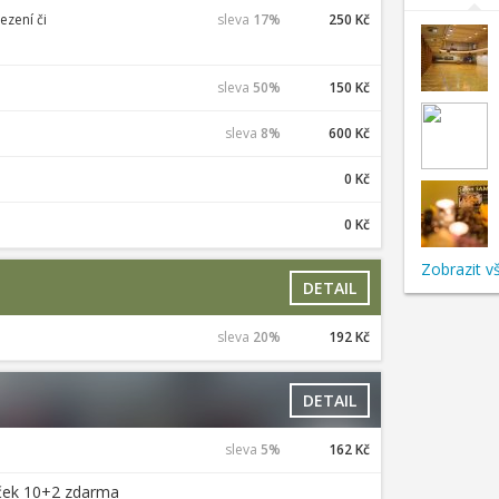
ezení či
sleva
17%
250 Kč
sleva
50%
150 Kč
sleva
8%
600 Kč
0 Kč
0 Kč
Zobrazit v
DETAIL
sleva
20%
192 Kč
DETAIL
sleva
5%
162 Kč
íček 10+2 zdarma