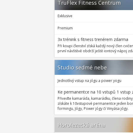
TruFlex Fitness Centrum
Exklusive
Premium
3x trénink s fitness trenérem zdarma
Při koupi členství získá každý nový člen cviče
první návštěvě obdrží ještě iontový nápoj z
Studio sedmé nebe
Jednotlivý vstup na jógu a power yogu
Ke permanentce na 10 vstupů 1 vstup
Přiveďte kamaráda, kamarádku, člena rodiny,
získáte k 10vstupové permanentce jeden bo
formingu, Jógy, Power jógy či Vinyása jógy.
Horolezecká aréna