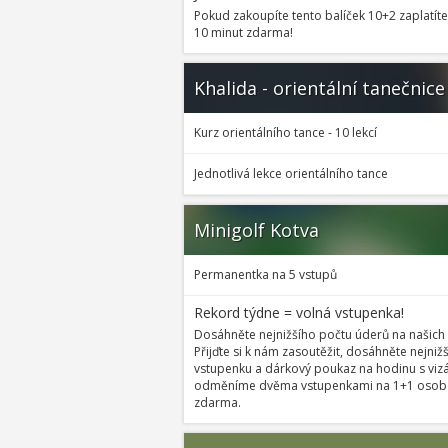
Pokud zakoupíte tento balíček 10+2 zaplatíte 
10 minut zdarma!
Khalida - orientální tanečnice
Kurz orientálního tance - 10 lekcí
Jednotlivá lekce orientálního tance
Minigolf Kotva
Permanentka na 5 vstupů
Rekord týdne = volná vstupenka!
Dosáhněte nejnižšího počtu úderů na našich
Přijďte si k nám zasoutěžit, dosáhněte nejni
vstupenku a dárkový poukaz na hodinu s vizá
odměníme dvěma vstupenkami na 1+1 osoba z
zdarma.