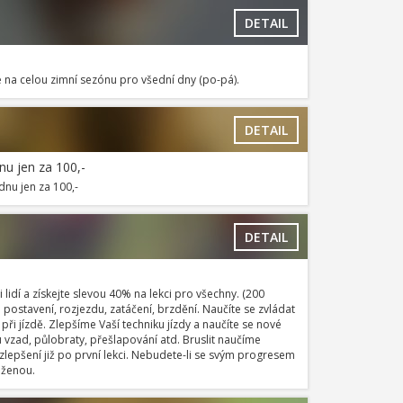
DETAIL
ce na celou zimní sezónu pro všední dny (po-pá).
DETAIL
dnu jen za 100,-
dnu jen za 100,-
DETAIL
ti lidí a získejte slevou 40% na lekci pro všechny. (200
ostavení, rozjezdu, zatáčení, brzdění. Naučíte se zvládat
při jízdě. Zlepšíme Vaší techniku jízdy a naučíte se nové
 vzad, půlobraty, přešlapování atd. Bruslit naučíme
epšení již po první lekci. Nebudete-li se svým progresem
oženou.